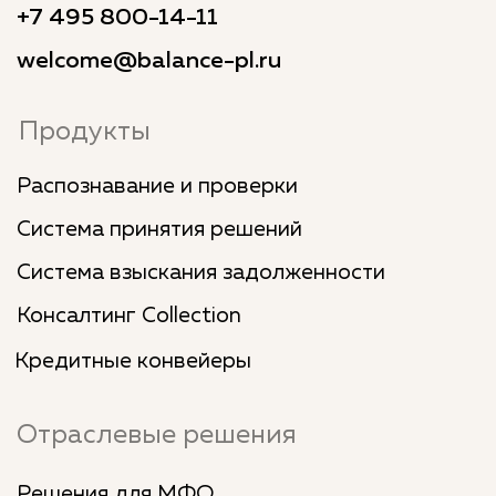
Мы на HeadHunter
Юридический адрес: 125009, г. Москва, ул.
Тверская, д. 9, стр. 7, этаж 5, комната 13
Документы
Политика обработки cookies
Политика обработки и защиты
персональных данных
ИНН: 9710029272
ООО «БАЛАНС-ПЛАТФОРМА» является
правообладателем программы для ЭВМ: Программно-
сервисный комплекс Баланс-Платформа, внесенной
в Единый реестр российских программ для ЭВМ и баз
данных на основании Приказа Министерства
цифрового развития, связи и массовых
коммуникаций РФ № 706
от 14.12.2020 г. регистрационный номер 7799
ООО «БАЛАНС-ПЛАТФОРМА» осуществляет
деятельность в сфере IT: разработка программного
обеспечения для финансового сектора. Основной
ОКВЭД 62.01 Разработка компьютерного
программного обеспечения