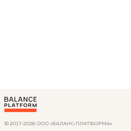
Консалтинг Collection
Кредитные конвейеры
Отраслевые решения
Решения для МФО
Решения для банков
Решения для страховых
Решения для лизинга
Подробнее о нас
Новости
О нас
Контакты
СТАНЬ ЧАСТЬЮ КОМАНДЫ
Мы на Хабр Карьере