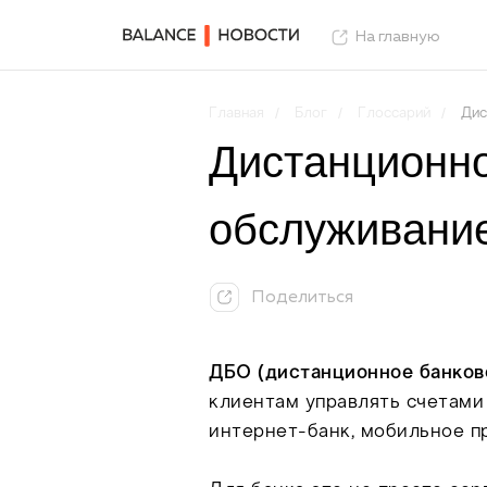
На главную
/
/
/
Главная
Блог
Глоссарий
Дис
Дистанционно
обслуживани
Поделиться
ДБО (дистанционное банков
клиентам управлять счетами 
интернет-банк, мобильное 