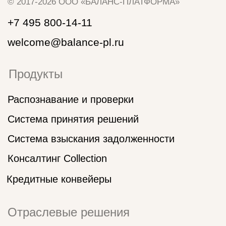
Мы на Хабр Карьере
Мы на HeadHunter
Юридический адрес: 125009, г. Москва, ул.
Тверская, д. 9, стр. 7, этаж 5, комната 13
Документы
Политика обработки cookies
Политика обработки и защиты
персональных данных
ИНН: 9710029272
ООО «БАЛАНС-ПЛАТФОРМА» является
правообладателем программы для ЭВМ: Программно-
сервисный комплекс Баланс-Платформа, внесенной
в Единый реестр российских программ для ЭВМ и баз
данных на основании Приказа Министерства цифрового
развития, связи и массовых коммуникаций РФ № 706
от 14.12.2020 г. регистрационный номер 7799
ООО «БАЛАНС-ПЛАТФОРМА» осуществляет деятельность
в сфере IT: разработка программного обеспечения для
финансового сектора. Основной ОКВЭД 62.01 Разработка
компьютерного программного обеспечения