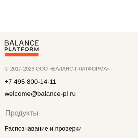
Документы
Политика обработки cookies
Политика обработки и защиты
персональных данных
ИНН: 9710029272
ООО «БАЛАНС-ПЛАТФОРМА» является
правообладателем программы для ЭВМ: Программно-
сервисный комплекс Баланс-Платформа, внесенной
в Единый реестр российских программ для ЭВМ и баз
данных на основании Приказа Министерства цифрового
развития, связи и массовых коммуникаций РФ № 706
от 14.12.2020 г. регистрационный номер 7799
ООО «БАЛАНС-ПЛАТФОРМА» осуществляет деятельность
в сфере IT: разработка программного обеспечения для
финансового сектора. Основной ОКВЭД 62.01 Разработка
компьютерного программного обеспечения