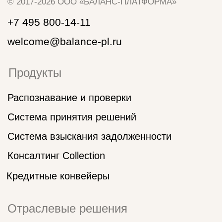
Мы на Хабр Карьере
Мы на HeadHunter
Юридический адрес: 125009, г. Москва, ул.
Тверская, д. 9, стр. 7, этаж 5, комната 13
Документы
Политика обработки cookies
Политика обработки и защиты
персональных данных
ИНН: 9710029272
ООО «БАЛАНС-ПЛАТФОРМА» является
правообладателем программы для ЭВМ: Программно-
сервисный комплекс Баланс-Платформа, внесенной
в Единый реестр российских программ для ЭВМ и баз
данных на основании Приказа Министерства цифрового
развития, связи и массовых коммуникаций РФ № 706
от 14.12.2020 г. регистрационный номер 7799
ООО «БАЛАНС-ПЛАТФОРМА» осуществляет деятельность
в сфере IT: разработка программного обеспечения для
финансового сектора. Основной ОКВЭД 62.01 Разработка
компьютерного программного обеспечения