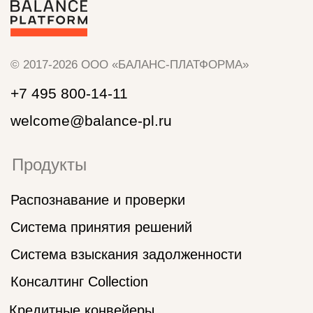
СТАНЬ ЧАСТЬЮ КОМАНДЫ
Мы на Хабр Карьере
Мы на HeadHunter
Юридический адрес: 125009, г. Москва, ул.
Тверская, д. 9, стр. 7, этаж 5, комната 13
Документы
Политика обработки cookies
Политика обработки и защиты
персональных данных
ИНН: 9710029272
ООО «БАЛАНС-ПЛАТФОРМА» является
правообладателем программы для ЭВМ: Программно-
сервисный комплекс Баланс-Платформа, внесенной
в Единый реестр российских программ для ЭВМ и баз
данных на основании Приказа Министерства цифрового
развития, связи и массовых коммуникаций РФ № 706
от 14.12.2020 г. регистрационный номер 7799