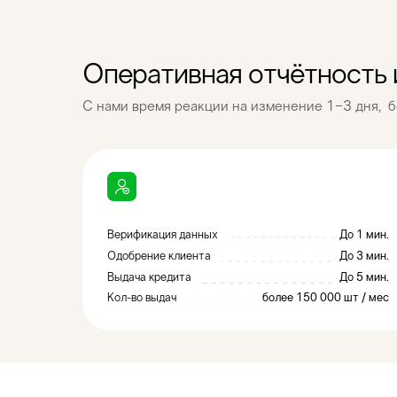
Обеспечиваем стабильную работу
и сопровождаем систему на всех этапах
Оперативная отчётность
С нами время реакции на изменение 1−3 дня, б
Верификация данных
До 1 мин.
Одобрение клиента
До 3 мин.
Выдача кредита
До 5 мин.
Кол-во выдач
более 150 000 шт / мес