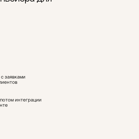
 с заявками
лиентов
апотом интеграции
нте