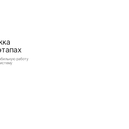
жка
этапах
абильную работу
систему