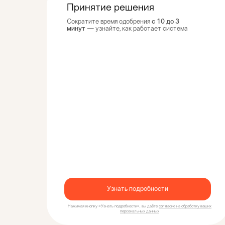
Принятие решения
с 10 до 3
Сократите время одобрения
минут
— узнайте, как работает система
Внедрение MVP от 3х месяцев
Запускаем готовый продукт быстрее, чем
это делают конкуренты
Команда из топ-5 банков
Экспертиза на уровне ведущих
Узнать подробности
финансовых организаций
Нажимая кнопку «Узнать подробности», вы даёте
согласие на обработку ваших
персональных данных
Поддержка