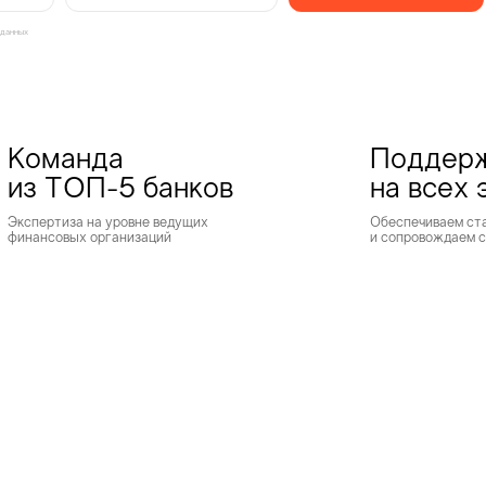
 данных
Команда
Поддер
из ТОП-5 банков
на всех 
Экспертиза на уровне ведущих
Обеспечиваем ст
финансовых организаций
и сопровождаем 