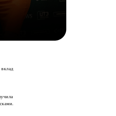
 вклад
лучила
сками.