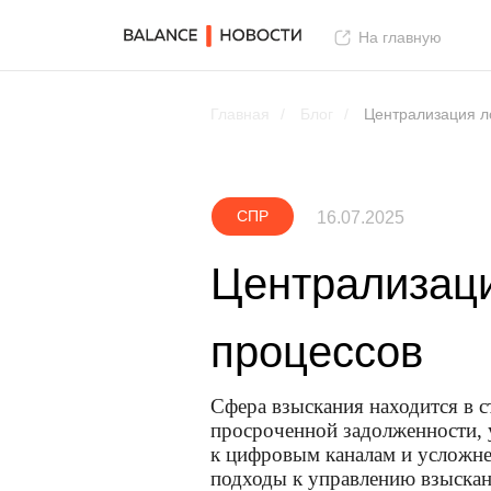
На главную
Главная
/
Блог
/
Централизация л
СПР
16.07.2025
Централизаци
процессов
Сфера взыскания находится в 
просроченной задолженности, 
к цифровым каналам и усложн
подходы к управлению взыска