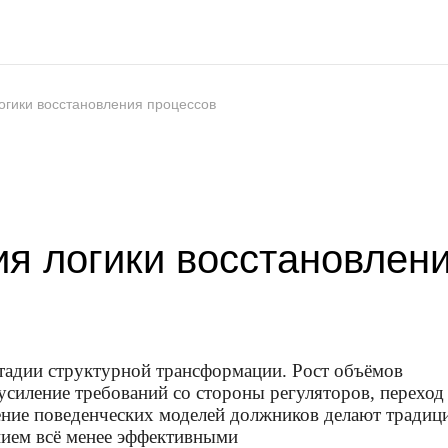
огики восстановления процессов
я логики восстановлен
стадии структурной трансформации. Рост объёмов
усиление требований со стороны регуляторов, переход
ение поведенческих моделей должников делают тради
нием всё менее эффективными