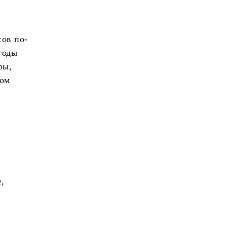
ов по-
годы
ры,
дом
,