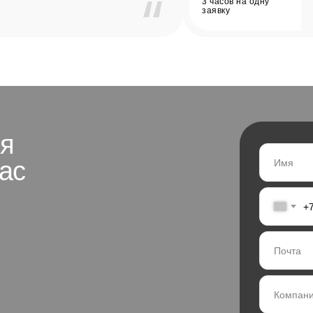
3 часов на одну
заявку
ся
ас
+