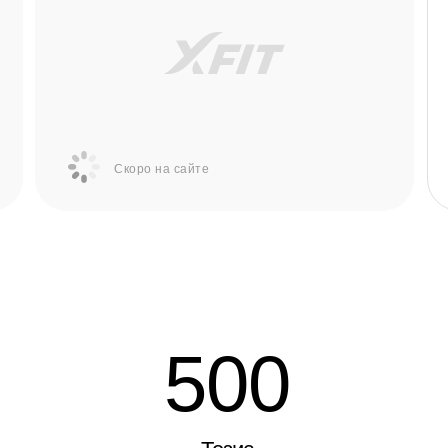
Скоро на сайте
500
3
Тезис
Со