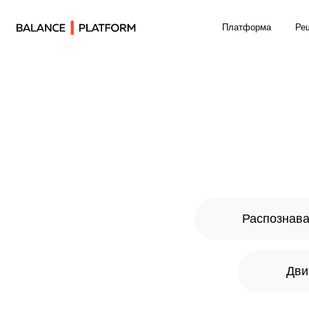
Платформа
Решения
Распознавание и
Двигател
И