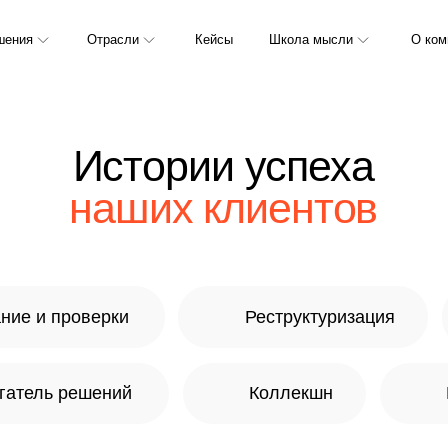
Отрасли
Кейсы
Школа мысли
О компании
Истории успеха
наших клиентов
 проверки
Реструктуризация
Logic
ь решений
Коллекшн
Data Hub
сследования, практика и стратегии роста